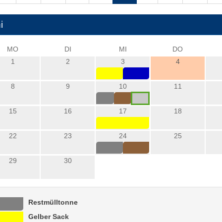
i
MO
DI
MI
DO
1
2
3
4
8
9
10
11
15
16
17
18
22
23
24
25
29
30
Restmülltonne
Gelber Sack