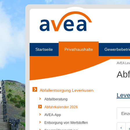
Startseite
Privathaushalte
Gewerbebetri
AVEA Le
Abf
Abfallentsorgung Leverkusen
Leve
Abfallberatung
Abfuhrkalender 2026
Einz
AVEA-App
Entsorgung von Wertstoffen
‹