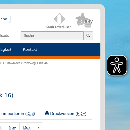
ache
loads
tigkeit
Kontakt
Dünnwalder Grenzweg 1 bis 44
k 16)
 importieren (
iCal
)
Druckversion (
PDF
)
t
Nov
Dez
›