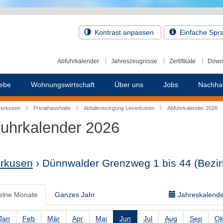
Kontrast anpassen
Einfache Spr
Abfuhrkalender
Jahreszeugnisse
Zertifikate
Down
ebe
Wohnungswirtschaft
Über uns
Jobs
Nachhal
verkusen
Privathaushalte
Abfallentsorgung Leverkusen
Abfuhrkalender 2026
uhrkalender 2026
rkusen
› Dünnwalder Grenzweg 1 bis 44
(Bezir
elne Monate
Ganzes Jahr
Jahreskalender
Jan
Feb
Mär
Apr
Mai
Jun
Jul
Aug
Sep
Ok