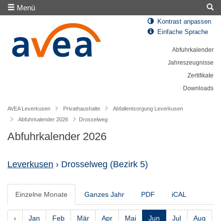
Menü
Kontrast anpassen
Einfache Sprache
Abfuhrkalender
Jahreszeugnisse
Zertifikate
Downloads
AVEA Leverkusen
Privathaushalte
Abfallentsorgung Leverkusen
Abfuhrkalender 2026
Drosselweg
Abfuhrkalender 2026
Leverkusen
› Drosselweg
(Bezirk 5)
Einzelne Monate
Ganzes Jahr
PDF
iCAL
‹
Jan
Feb
Mär
Apr
Mai
Jun
Jul
Aug