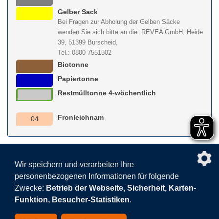
Gelber Sack
Bei Fragen zur Abholung der Gelben Säcke
wenden Sie sich bitte an die: REVEA GmbH, Heide
39, 51399 Burscheid,
Tel.: 0800 7551502
Biotonne
Papiertonne
Restmülltonne 4-wöchentlich
Fronleichnam
04
nach obe
Wir speichern und verarbeiten Ihre
personenbezogenen Informationen für folgende
Facebook
AGB
BEHG
Kontakt
Datenschutz
Zwecke:
Betrieb der Webseite, Sicherheit, Karten-
Barrierefreiheitserklärung
Sitemap
Impressum
Funktion, Besucher-Statistiken
.
Datenschutzeinstellungen