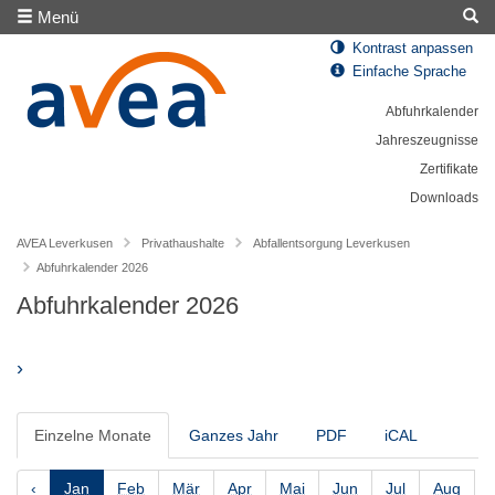
Menü
Kontrast anpassen
Einfache Sprache
Abfuhrkalender
Jahreszeugnisse
Zertifikate
Downloads
AVEA Leverkusen
Privathaushalte
Abfallentsorgung Leverkusen
Abfuhrkalender 2026
Abfuhrkalender 2026
›
Einzelne Monate
Ganzes Jahr
PDF
iCAL
‹
Jan
Feb
Mär
Apr
Mai
Jun
Jul
Aug