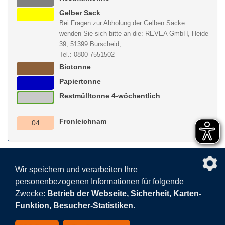
Gelber Sack
Bei Fragen zur Abholung der Gelben Säcke
wenden Sie sich bitte an die: REVEA GmbH, Heide
39, 51399 Burscheid,
Tel.: 0800 7551502
Biotonne
Papiertonne
Restmülltonne 4-wöchentlich
Fronleichnam
04
nach obe
Wir speichern und verarbeiten Ihre
personenbezogenen Informationen für folgende
Facebook
AGB
BEHG
Kontakt
Datenschutz
Zwecke:
Betrieb der Webseite, Sicherheit, Karten-
Barrierefreiheitserklärung
Sitemap
Impressum
Funktion, Besucher-Statistiken
.
Datenschutzeinstellungen