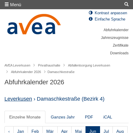
Menü
Kontrast anpassen
Einfache Sprache
Abfuhrkalender
Jahreszeugnisse
Zertifikate
Downloads
AVEA Leverkusen
Privathaushalte
Abfallentsorgung Leverkusen
Abfuhrkalender 2026
Damaschkestraße
Abfuhrkalender 2026
Leverkusen
› Damaschkestraße
(Bezirk 4)
Einzelne Monate
Ganzes Jahr
PDF
iCAL
‹
Jan
Feb
Mär
Apr
Mai
Jun
Jul
Aug