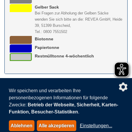
Gelber Sack
Bei Fragen zur Abholung der Gelben Säcke
wenden Sie sich bitte an die: REVEA GmbH, Heide
39, 51399 Burscheid,
Tel.: 0800 7551502
Biotonne
Papiertonne
Restmülltonne 4-wöchentlich
nach obe
Wir speichern und verarbeiten Ihre
personenbezogenen Informationen für folgende
Facebook
AGB
BEHG
Kontakt
Datenschutz
Zwecke:
Betrieb der Webseite, Sicherheit, Karten-
Barrierefreiheitserklärung
Sitemap
Impressum
Funktion, Besucher-Statistiken
.
Datenschutzeinstellungen
Ablehnen
Alle akzeptieren
Einstellungen
...
© 2015-2026 AVEA GmbH & Co. KG