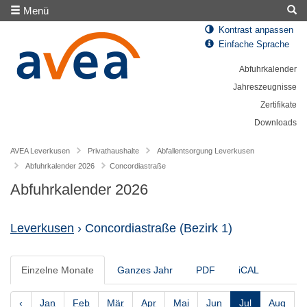
Menü
Kontrast anpassen
Einfache Sprache
Abfuhrkalender
Jahreszeugnisse
Zertifikate
Downloads
AVEA Leverkusen
Privathaushalte
Abfallentsorgung Leverkusen
Abfuhrkalender 2026
Concordiastraße
Abfuhrkalender 2026
Leverkusen
› Concordiastraße
(Bezirk 1)
Einzelne Monate
Ganzes Jahr
PDF
iCAL
‹
Jan
Feb
Mär
Apr
Mai
Jun
Jul
Aug