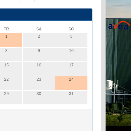
FR
SA
SO
1
2
3
8
9
10
15
16
17
22
23
24
29
30
31