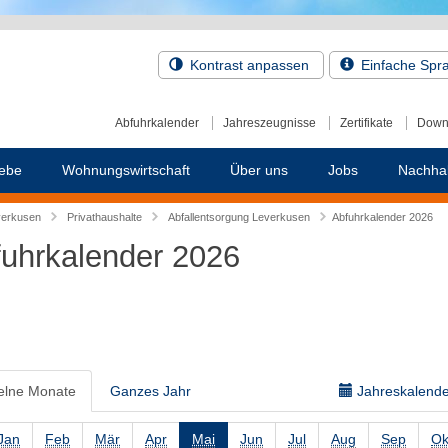
Kontrast anpassen
Einfache Spr
Abfuhrkalender
Jahreszeugnisse
Zertifikate
Down
ebe
Wohnungswirtschaft
Über uns
Jobs
Nachhal
verkusen
Privathaushalte
Abfallentsorgung Leverkusen
Abfuhrkalender 2026
uhrkalender 2026
elne Monate
Ganzes Jahr
Jahreskalender
Jan
Feb
Mär
Apr
Mai
Jun
Jul
Aug
Sep
Ok