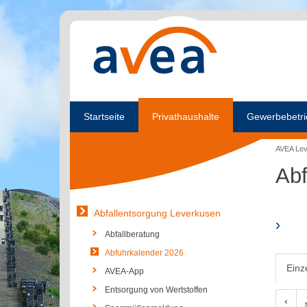
Startseite
Privathaushalte
Gewerbebetri
AVEA Le
Abf
Abfallentsorgung Leverkusen
›
Abfallberatung
Abfuhrkalender 2026
Einz
AVEA-App
Entsorgung von Wertstoffen
‹