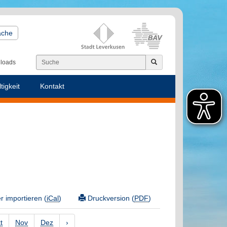
ache
loads
tigkeit
Kontakt
 importieren (
iCal
)
Druckversion (
PDF
)
t
Nov
Dez
›