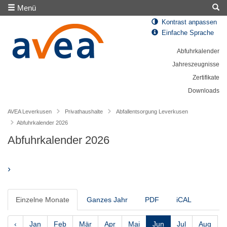
Menü
Kontrast anpassen
Einfache Sprache
Abfuhrkalender
Jahreszeugnisse
Zertifikate
Downloads
AVEA Leverkusen
Privathaushalte
Abfallentsorgung Leverkusen
Abfuhrkalender 2026
Abfuhrkalender 2026
›
Einzelne Monate
Ganzes Jahr
PDF
iCAL
‹
Jan
Feb
Mär
Apr
Mai
Jun
Jul
Aug