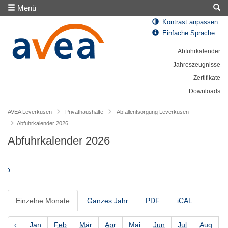
Menü
Kontrast anpassen
Einfache Sprache
Abfuhrkalender
Jahreszeugnisse
Zertifikate
Downloads
AVEA Leverkusen
Privathaushalte
Abfallentsorgung Leverkusen
Abfuhrkalender 2026
Abfuhrkalender 2026
›
Einzelne Monate
Ganzes Jahr
PDF
iCAL
‹
Jan
Feb
Mär
Apr
Mai
Jun
Jul
Aug