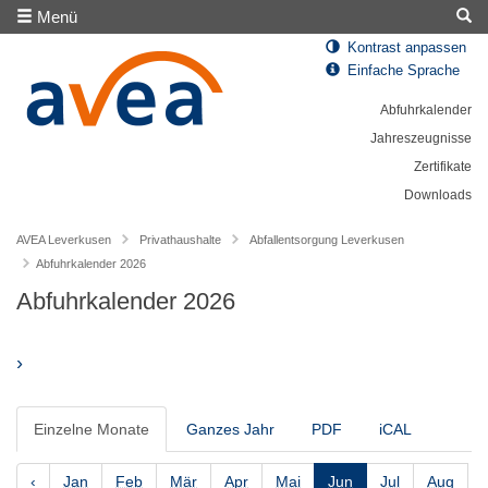
Menü
Kontrast anpassen
Einfache Sprache
Abfuhrkalender
Jahreszeugnisse
Zertifikate
Downloads
AVEA Leverkusen
Privathaushalte
Abfallentsorgung Leverkusen
Abfuhrkalender 2026
Abfuhrkalender 2026
›
Einzelne Monate
Ganzes Jahr
PDF
iCAL
‹
Jan
Feb
Mär
Apr
Mai
Jun
Jul
Aug