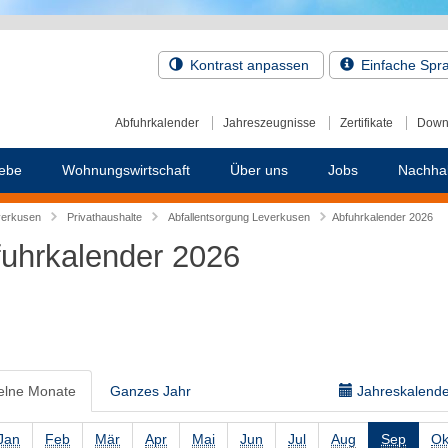
Kontrast anpassen
Einfache Spr
Abfuhrkalender
Jahreszeugnisse
Zertifikate
Down
ebe
Wohnungswirtschaft
Über uns
Jobs
Nachhal
verkusen
Privathaushalte
Abfallentsorgung Leverkusen
Abfuhrkalender 2026
uhrkalender 2026
elne Monate
Ganzes Jahr
Jahreskalender
Jan
Feb
Mär
Apr
Mai
Jun
Jul
Aug
Sep
Ok