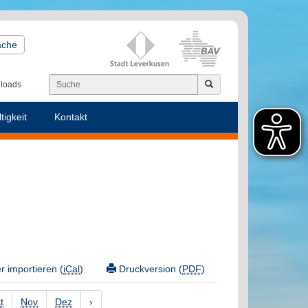
ache
loads
tigkeit
Kontakt
 importieren (
iCal
)
Druckversion (
PDF
)
t
Nov
Dez
›