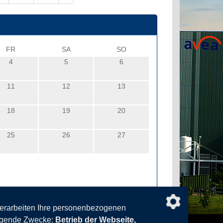
FR
SA
SO
4
5
6
11
12
13
18
19
20
25
26
27
verarbeiten Ihre personenbezogenen
olgende Zwecke:
Betrieb der Webseite,