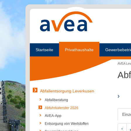
Startseite
Privathaushalte
Gewerbebetri
AVEA Le
Abf
Abfallentsorgung Leverkusen
›
Abfallberatung
Abfuhrkalender 2026
Einz
AVEA-App
Entsorgung von Wertstoffen
‹