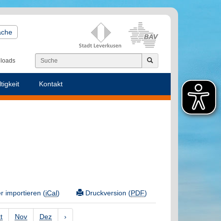
ache
loads
tigkeit
Kontakt
 importieren (
iCal
)
Druckversion (
PDF
)
t
Nov
Dez
›