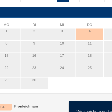
i
MO
DI
MI
DO
1
2
3
4
8
9
10
11
15
16
17
18
22
23
24
25
29
30
Fronleichnam
04
Wir speichern und 