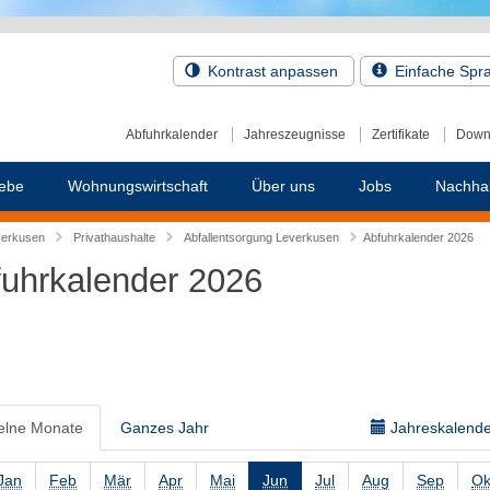
Kontrast anpassen
Einfache Spr
Abfuhrkalender
Jahreszeugnisse
Zertifikate
Down
ebe
Wohnungswirtschaft
Über uns
Jobs
Nachhal
verkusen
Privathaushalte
Abfallentsorgung Leverkusen
Abfuhrkalender 2026
uhrkalender 2026
elne Monate
Ganzes Jahr
Jahreskalender
Jan
Feb
Mär
Apr
Mai
Jun
Jul
Aug
Sep
Ok