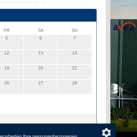
FR
SA
SO
5
6
7
12
13
14
19
20
21
26
27
28
verarbeiten Ihre personenbezogenen