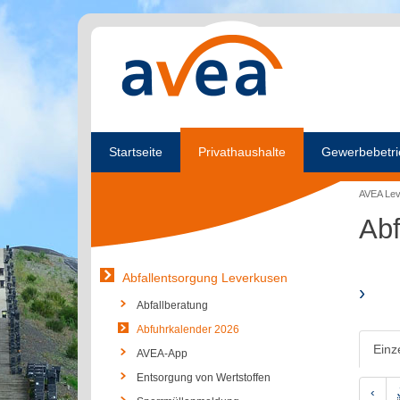
Startseite
Privathaushalte
Gewerbebetri
AVEA Le
Abf
Abfallentsorgung Leverkusen
›
Abfallberatung
Abfuhrkalender 2026
Einz
AVEA-App
Entsorgung von Wertstoffen
‹