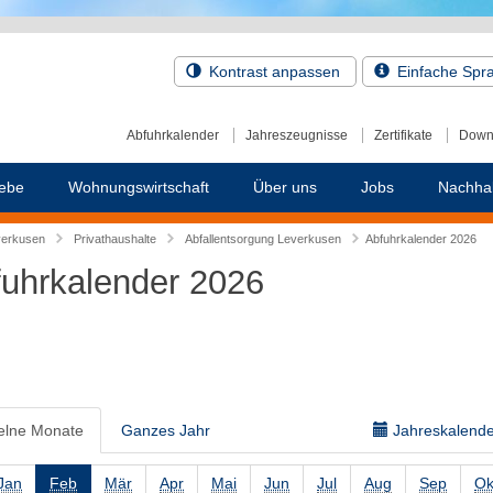
Kontrast anpassen
Einfache Spr
Abfuhrkalender
Jahreszeugnisse
Zertifikate
Down
ebe
Wohnungswirtschaft
Über uns
Jobs
Nachhal
verkusen
Privathaushalte
Abfallentsorgung Leverkusen
Abfuhrkalender 2026
uhrkalender 2026
elne Monate
Ganzes Jahr
Jahreskalender
Jan
Feb
Mär
Apr
Mai
Jun
Jul
Aug
Sep
Ok