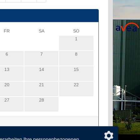
FR
SA
SO
1
6
7
8
13
14
15
20
21
22
27
28
verarbeiten Ihre personenbezogenen