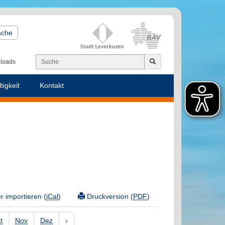
ache
loads
tigkeit
Kontakt
 importieren (
iCal
)
Druckversion (
PDF
)
t
Nov
Dez
›