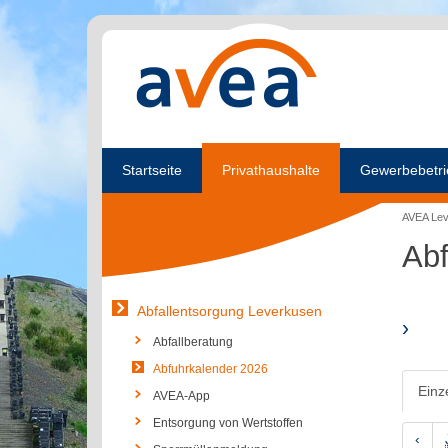
Startseite
Privathaushalte
Gewerbebetri
AVEA Le
Abf
Abfallentsorgung Leverkusen
›
Abfallberatung
Abfuhrkalender 2026
Einz
AVEA-App
Entsorgung von Wertstoffen
‹