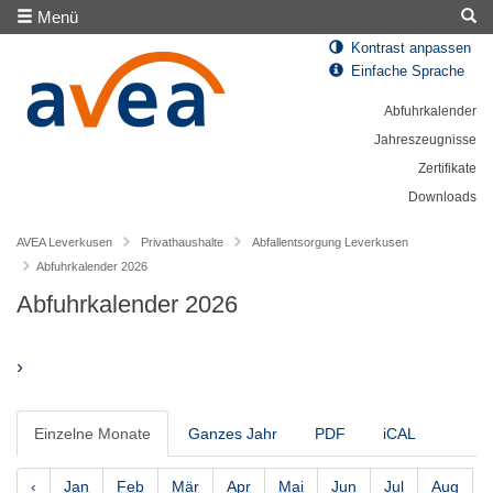
Menü
Kontrast anpassen
Einfache Sprache
Abfuhrkalender
Jahreszeugnisse
Zertifikate
Downloads
AVEA Leverkusen
Privathaushalte
Abfallentsorgung Leverkusen
Abfuhrkalender 2026
Abfuhrkalender 2026
›
Einzelne Monate
Ganzes Jahr
PDF
iCAL
‹
Jan
Feb
Mär
Apr
Mai
Jun
Jul
Aug