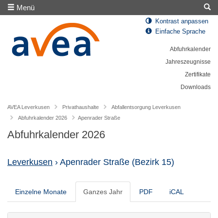
Menü
Kontrast anpassen
Einfache Sprache
Abfuhrkalender
Jahreszeugnisse
Zertifikate
Downloads
AVEA Leverkusen
Privathaushalte
Abfallentsorgung Leverkusen
Abfuhrkalender 2026
Apenrader Straße
Abfuhrkalender 2026
Leverkusen
› Apenrader Straße
(Bezirk 15)
Einzelne Monate
Ganzes Jahr
PDF
iCAL