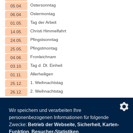
Ostersonntag
05.04.
Ostermontag
06.04.
Tag der Arbeit
01.05.
Christi Himmelfahrt
14.05.
Pfingstsonntag
24.05.
Pfingstmontag
25.05.
Fronleichnam
04.06.
Tag d. Dt. Einheit
03.10.
Allerheiligen
01.11.
1. Weihnachtstag
25.12.
2. Weihnachtstag
26.12.
nach obe
Wir speichern und verarbeiten Ihre
personenbezogenen Informationen für folgende
Facebook
AGB
BEHG
Kontakt
Datenschutz
Zwecke:
Betrieb der Webseite, Sicherheit, Karten-
Barrierefreiheitserklärung
Sitemap
Impressum
Funktion, Besucher-Statistiken
.