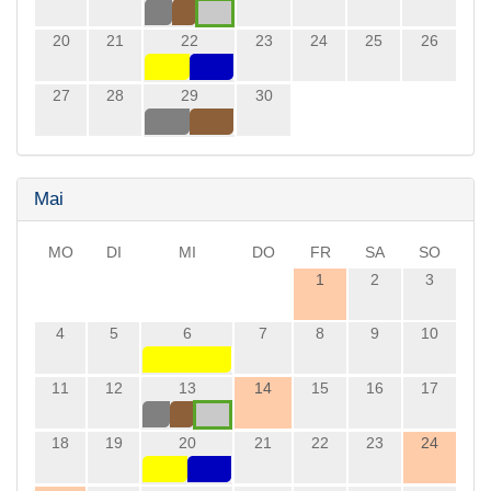
20
21
22
23
24
25
26
27
28
29
30
Mai
MO
DI
MI
DO
FR
SA
SO
1
2
3
4
5
6
7
8
9
10
11
12
13
14
15
16
17
18
19
20
21
22
23
24