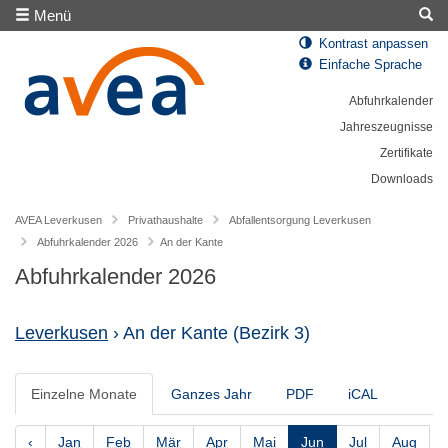
Menü
Kontrast anpassen
Einfache Sprache
Abfuhrkalender
Jahreszeugnisse
Zertifikate
Downloads
AVEA Leverkusen
Privathaushalte
Abfallentsorgung Leverkusen
Abfuhrkalender 2026
An der Kante
Abfuhrkalender 2026
Leverkusen
› An der Kante
(Bezirk 3)
Einzelne Monate
Ganzes Jahr
PDF
iCAL
‹
Jan
Feb
Mär
Apr
Mai
Jun
Jul
Aug