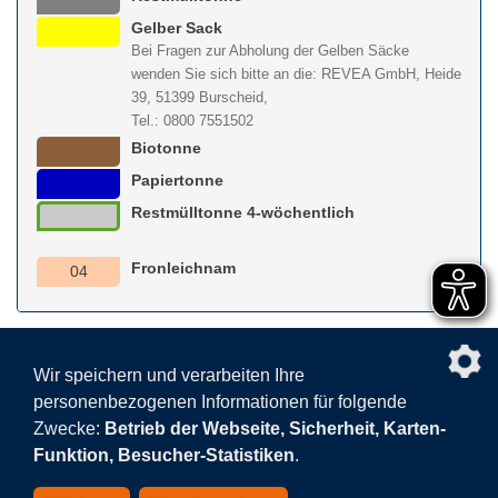
Gelber Sack
Bei Fragen zur Abholung der Gelben Säcke
wenden Sie sich bitte an die: REVEA GmbH, Heide
39, 51399 Burscheid,
Tel.: 0800 7551502
Biotonne
Papiertonne
Restmülltonne 4-wöchentlich
Fronleichnam
04
nach obe
Wir speichern und verarbeiten Ihre
personenbezogenen Informationen für folgende
Facebook
AGB
BEHG
Kontakt
Datenschutz
Zwecke:
Betrieb der Webseite, Sicherheit, Karten-
Barrierefreiheitserklärung
Sitemap
Impressum
Funktion, Besucher-Statistiken
.
Datenschutzeinstellungen