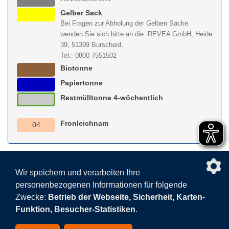
Gelber Sack
Bei Fragen zur Abholung der Gelben Säcke
wenden Sie sich bitte an die: REVEA GmbH, Heide
39, 51399 Burscheid,
Tel.: 0800 7551502
Biotonne
Papiertonne
Restmülltonne 4-wöchentlich
Fronleichnam
04
nach obe
Wir speichern und verarbeiten Ihre
personenbezogenen Informationen für folgende
Facebook
AGB
BEHG
Kontakt
Datenschutz
Zwecke:
Betrieb der Webseite, Sicherheit, Karten-
Barrierefreiheitserklärung
Sitemap
Impressum
Funktion, Besucher-Statistiken
.
Datenschutzeinstellungen