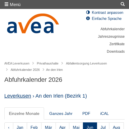
Menü
Kontrast anpassen
Einfache Sprache
Abfuhrkalender
Jahreszeugnisse
Zertifikate
Downloads
AVEA Leverkusen
Privathaushalte
Abfallentsorgung Leverkusen
Abfuhrkalender 2026
An den Irlen
Abfuhrkalender 2026
Leverkusen
› An den Irlen
(Bezirk 1)
Einzelne Monate
Ganzes Jahr
PDF
iCAL
‹
Jan
Feb
Mär
Apr
Mai
Jun
Jul
Aug