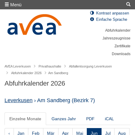
Menü
Kontrast anpassen
Einfache Sprache
Abfuhrkalender
Jahreszeugnisse
Zertifikate
Downloads
AVEA Leverkusen
Privathaushalte
Abfallentsorgung Leverkusen
Abfuhrkalender 2026
Am Sandberg
Abfuhrkalender 2026
Leverkusen
› Am Sandberg
(Bezirk 7)
Einzelne Monate
Ganzes Jahr
PDF
iCAL
‹
Jan
Feb
Mär
Apr
Mai
Jun
Jul
Aug