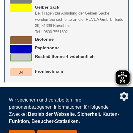
Gelber Sack
Bei Fragen zur Abholung der Gelben Säcke
wenden Sie sich bitte an die: REVEA GmbH, Heide
39, 51399 Burscheid,
Tel.: 0800 7551502
Biotonne
Papiertonne
Restmülltonne 4-wöchentlich
Fronleichnam
04
nach obe
Wir speichern und verarbeiten Ihre
personenbezogenen Informationen für folgende
Facebook
AGB
BEHG
Kontakt
Datenschutz
Zwecke:
Betrieb der Webseite, Sicherheit, Karten-
Barrierefreiheitserklärung
Sitemap
Impressum
Funktion, Besucher-Statistiken
.
Datenschutzeinstellungen