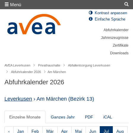
Menü
Kontrast anpassen
Einfache Sprache
Abfuhrkalender
Jahreszeugnisse
Zertifikate
Downloads
AVEA Leverkusen
Privathaushalte
Abfallentsorgung Leverkusen
Abfuhrkalender 2026
Am Märchen
Abfuhrkalender 2026
Leverkusen
› Am Märchen
(Bezirk 13)
Einzelne Monate
Ganzes Jahr
PDF
iCAL
‹
Jan
Feb
Mär
Apr
Mai
Jun
Jul
Aug