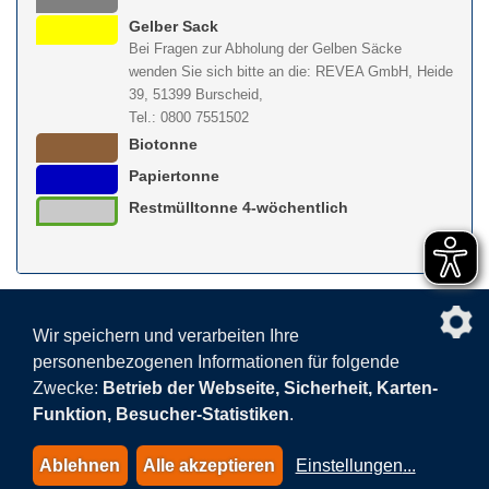
Gelber Sack
Bei Fragen zur Abholung der Gelben Säcke
wenden Sie sich bitte an die: REVEA GmbH, Heide
39, 51399 Burscheid,
Tel.: 0800 7551502
Biotonne
Papiertonne
Restmülltonne 4-wöchentlich
nach obe
Wir speichern und verarbeiten Ihre
personenbezogenen Informationen für folgende
Facebook
AGB
BEHG
Kontakt
Datenschutz
Zwecke:
Betrieb der Webseite, Sicherheit, Karten-
Barrierefreiheitserklärung
Sitemap
Impressum
Funktion, Besucher-Statistiken
.
Datenschutzeinstellungen
Ablehnen
Alle akzeptieren
Einstellungen
...
© 2015-2026 AVEA GmbH & Co. KG