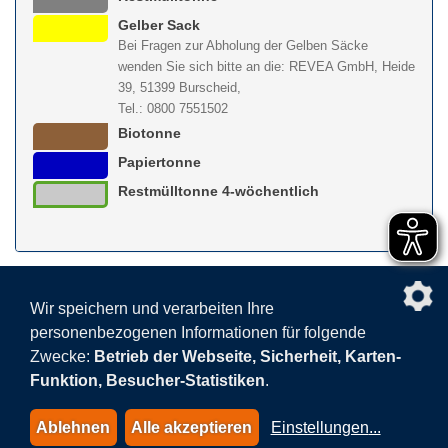
Gelber Sack
Bei Fragen zur Abholung der Gelben Säcke
wenden Sie sich bitte an die: REVEA GmbH, Heide
39, 51399 Burscheid,
Tel.: 0800 7551502
Biotonne
Papiertonne
Restmülltonne 4-wöchentlich
nach obe
Wir speichern und verarbeiten Ihre
personenbezogenen Informationen für folgende
Facebook
AGB
BEHG
Kontakt
Datenschutz
Zwecke:
Betrieb der Webseite, Sicherheit, Karten-
Barrierefreiheitserklärung
Sitemap
Impressum
Funktion, Besucher-Statistiken
.
Datenschutzeinstellungen
Ablehnen
Alle akzeptieren
Einstellungen
...
© 2015-2026 AVEA GmbH & Co. KG