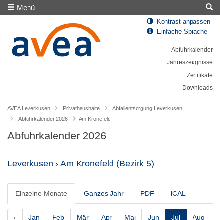
Menü
Kontrast anpassen
Einfache Sprache
Abfuhrkalender
Jahreszeugnisse
Zertifikate
Downloads
AVEA Leverkusen
Privathaushalte
Abfallentsorgung Leverkusen
Abfuhrkalender 2026
Am Kronefeld
Abfuhrkalender 2026
Leverkusen
› Am Kronefeld
(Bezirk 5)
Einzelne Monate
Ganzes Jahr
PDF
iCAL
‹
Jan
Feb
Mär
Apr
Mai
Jun
Jul
Aug