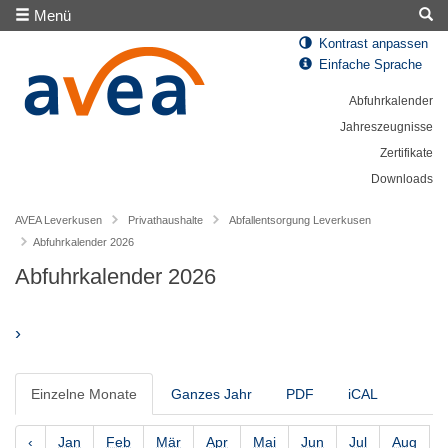
Menü
Kontrast anpassen
Einfache Sprache
Abfuhrkalender
Jahreszeugnisse
Zertifikate
Downloads
AVEA Leverkusen
Privathaushalte
Abfallentsorgung Leverkusen
Abfuhrkalender 2026
Abfuhrkalender 2026
›
Einzelne Monate
Ganzes Jahr
PDF
iCAL
‹
Jan
Feb
Mär
Apr
Mai
Jun
Jul
Aug