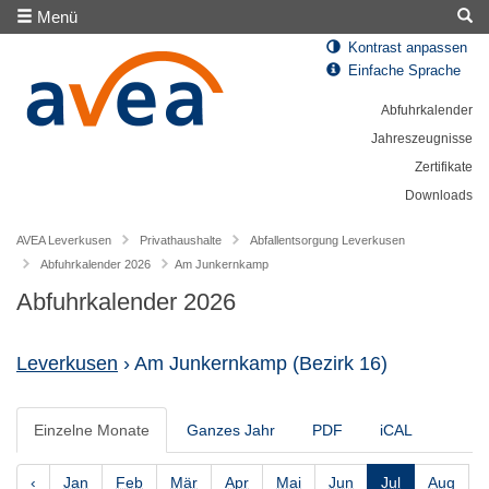
Menü
Kontrast anpassen
Einfache Sprache
Abfuhrkalender
Jahreszeugnisse
Zertifikate
Downloads
AVEA Leverkusen
Privathaushalte
Abfallentsorgung Leverkusen
Abfuhrkalender 2026
Am Junkernkamp
Abfuhrkalender 2026
Leverkusen
› Am Junkernkamp
(Bezirk 16)
Einzelne Monate
Ganzes Jahr
PDF
iCAL
‹
Jan
Feb
Mär
Apr
Mai
Jun
Jul
Aug