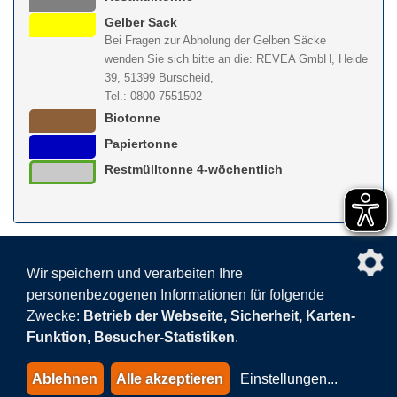
Gelber Sack
Bei Fragen zur Abholung der Gelben Säcke
wenden Sie sich bitte an die: REVEA GmbH, Heide
39, 51399 Burscheid,
Tel.: 0800 7551502
Biotonne
Papiertonne
Restmülltonne 4-wöchentlich
nach obe
Wir speichern und verarbeiten Ihre
personenbezogenen Informationen für folgende
Facebook
AGB
BEHG
Kontakt
Datenschutz
Zwecke:
Betrieb der Webseite, Sicherheit, Karten-
Barrierefreiheitserklärung
Sitemap
Impressum
Funktion, Besucher-Statistiken
.
Datenschutzeinstellungen
Ablehnen
Alle akzeptieren
Einstellungen
...
© 2015-2026 AVEA GmbH & Co. KG