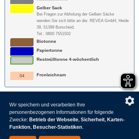
Gelber Sack
Bei Fragen zur Abholung der Gelben Säcke
wenden Sie sich bitte an die: REVEA GmbH, Heide
39, 51399 Burscheid,
Tel.: 0800 7551502
Biotonne
Papiertonne
Restmülltonne 4-wöchentlich
Fronleichnam
04
nach obe
Wir speichern und verarbeiten Ihre
personenbezogenen Informationen für folgende
Facebook
AGB
BEHG
Kontakt
Datenschutz
Zwecke:
Betrieb der Webseite, Sicherheit, Karten-
Barrierefreiheitserklärung
Sitemap
Impressum
Funktion, Besucher-Statistiken
.
Datenschutzeinstellungen