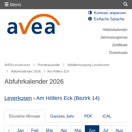
Menü
Kontrast anpassen
Einfache Sprache
Abfuhrkalender
Jahreszeugnisse
Zertifikate
Downloads
AVEA Leverkusen
Privathaushalte
Abfallentsorgung Leverkusen
Abfuhrkalender 2026
Am Höllers Eck
Abfuhrkalender 2026
Leverkusen
› Am Höllers Eck
(Bezirk 14)
Einzelne Monate
Ganzes Jahr
PDF
iCAL
‹
Jan
Feb
Mär
Apr
Mai
Jun
Jul
Aug