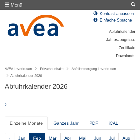
Menü
Kontrast anpassen
Einfache Sprache
Abfuhrkalender
Jahreszeugnisse
Zertifikate
Downloads
AVEA Leverkusen
Privathaushalte
Abfallentsorgung Leverkusen
Abfuhrkalender 2026
Abfuhrkalender 2026
›
Einzelne Monate
Ganzes Jahr
PDF
iCAL
‹
Jan
Feb
Mär
Apr
Mai
Jun
Jul
Aug