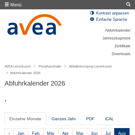
Menü
Kontrast anpassen
Einfache Sprache
Abfuhrkalender
Jahreszeugnisse
Zertifikate
Downloads
AVEA Leverkusen
Privathaushalte
Abfallentsorgung Leverkusen
Abfuhrkalender 2026
Abfuhrkalender 2026
›
Einzelne Monate
Ganzes Jahr
PDF
iCAL
‹
Jan
Feb
Mär
Apr
Mai
Jun
Jul
Aug