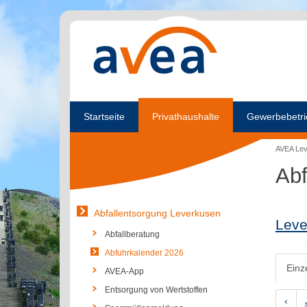
Startseite
Privathaushalte
Gewerbebetri
AVEA Le
Abf
Abfallentsorgung Leverkusen
Leve
Abfallberatung
Abfuhrkalender 2026
Einz
AVEA-App
Entsorgung von Wertstoffen
‹