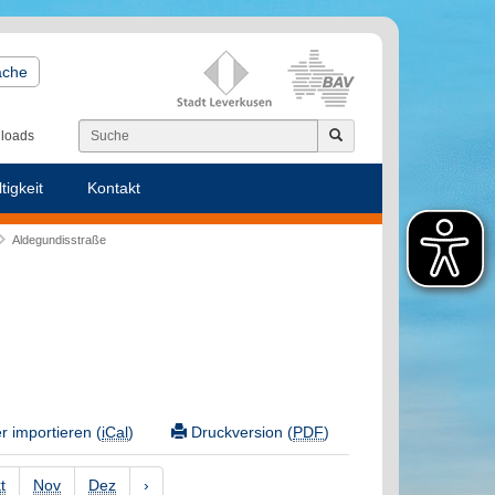
ache
loads
tigkeit
Kontakt
Aldegundisstraße
 importieren (
iCal
)
Druckversion (
PDF
)
t
Nov
Dez
›