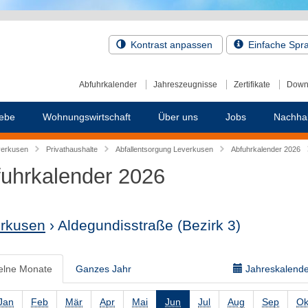
Kontrast anpassen
Einfache Spr
Abfuhrkalender
Jahreszeugnisse
Zertifikate
Down
ebe
Wohnungswirtschaft
Über uns
Jobs
Nachhal
verkusen
Privathaushalte
Abfallentsorgung Leverkusen
Abfuhrkalender 2026
uhrkalender 2026
rkusen
› Aldegundisstraße
(Bezirk 3)
elne Monate
Ganzes Jahr
Jahreskalender
Jan
Feb
Mär
Apr
Mai
Jun
Jul
Aug
Sep
Ok