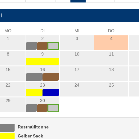
i
MO
DI
MI
DO
1
2
3
4
8
9
10
11
15
16
17
18
22
23
24
25
29
30
Restmülltonne
Gelber Sack