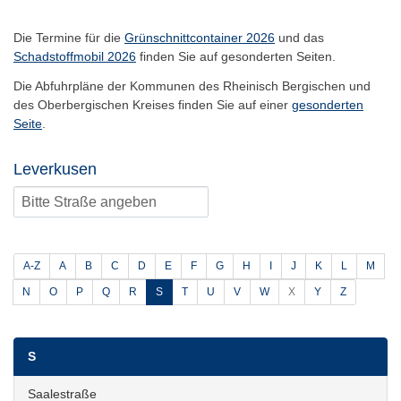
Die Termine für die
Grünschnittcontainer 2026
und das
Schadstoffmobil 2026
finden Sie auf gesonderten Seiten.
Die Abfuhrpläne der Kommunen des Rheinisch Bergischen und
des Oberbergischen Kreises finden Sie auf einer
gesonderten
Seite
.
Leverkusen
Nach Straßen suchen
A-Z
A
B
C
D
E
F
G
H
I
J
K
L
M
N
O
P
Q
R
S
T
U
V
W
X
Y
Z
S
Saalestraße