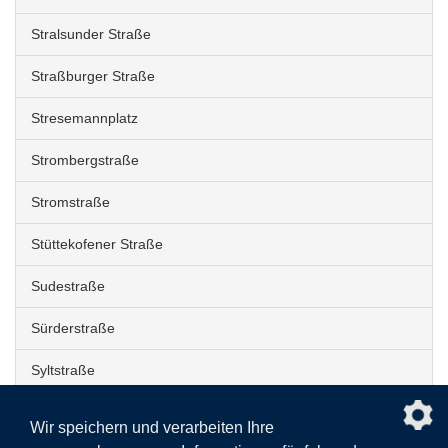
Stralsunder Straße
Straßburger Straße
Stresemannplatz
Strombergstraße
Stromstraße
Stüttekofener Straße
Sudestraße
Sürderstraße
Syltstraße
nach obe
Wir speichern und verarbeiten Ihre