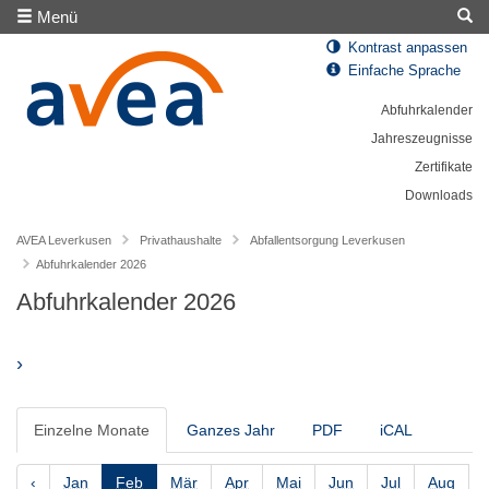
Menü
Kontrast anpassen
Einfache Sprache
Abfuhrkalender
Jahreszeugnisse
Zertifikate
Downloads
AVEA Leverkusen
Privathaushalte
Abfallentsorgung Leverkusen
Abfuhrkalender 2026
Abfuhrkalender 2026
›
Einzelne Monate
Ganzes Jahr
PDF
iCAL
‹
Jan
Feb
Mär
Apr
Mai
Jun
Jul
Aug