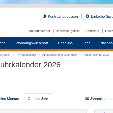
Kontrast anpassen
Einfache Spr
Abfuhrkalender
Jahreszeugnisse
Zertifikate
Down
ebe
Wohnungswirtschaft
Über uns
Jobs
Nachhal
verkusen
Privathaushalte
Abfallentsorgung Leverkusen
Abfuhrkalender 2026
uhrkalender 2026
elne Monate
Ganzes Jahr
Jahreskalender