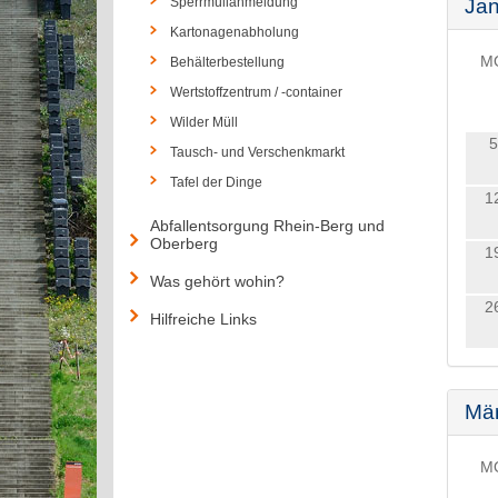
Sperrmüllanmeldung
Jan
Kartonagenabholung
M
Behälterbestellung
Wertstoffzentrum / -container
Wilder Müll
5
Tausch- und Verschenkmarkt
Tafel der Dinge
1
Abfallentsorgung Rhein-Berg und
Oberberg
1
Was gehört wohin?
2
Hilfreiche Links
Mä
M