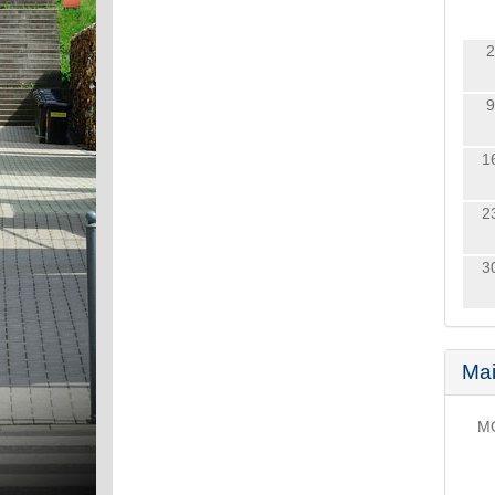
2
9
1
2
3
Ma
M