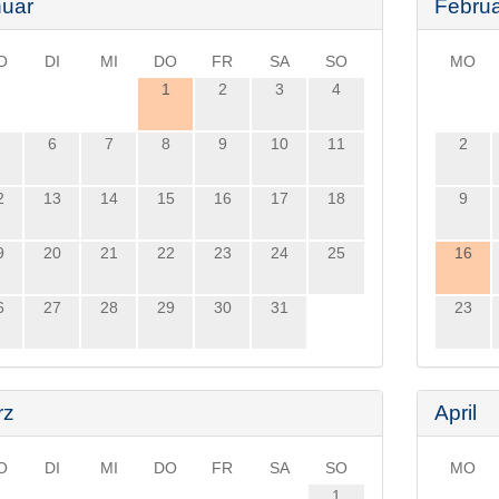
uar
Febru
O
DI
MI
DO
FR
SA
SO
MO
1
2
3
4
6
7
8
9
10
11
2
2
13
14
15
16
17
18
9
9
20
21
22
23
24
25
16
6
27
28
29
30
31
23
rz
April
O
DI
MI
DO
FR
SA
SO
MO
1