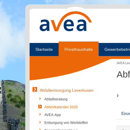
Startseite
Privathaushalte
Gewerbebetri
AVEA Le
Abf
Abfallentsorgung Leverkusen
›
Abfallberatung
Abfuhrkalender 2026
Einz
AVEA-App
Entsorgung von Wertstoffen