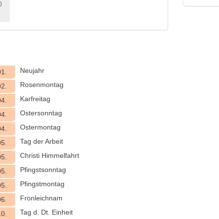
0
Neujahr
01.
Rosenmontag
02.
Karfreitag
04.
Ostersonntag
04.
Ostermontag
04.
Tag der Arbeit
05.
Christi Himmelfahrt
05.
Pfingstsonntag
05.
Pfingstmontag
05.
Fronleichnam
06.
Tag d. Dt. Einheit
10.