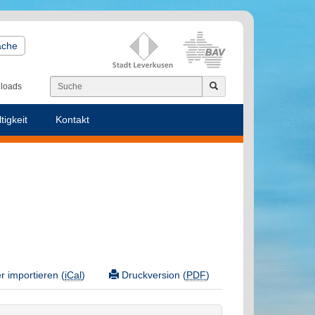
ache
loads
tigkeit
Kontakt
 importieren (
iCal
)
Druckversion (
PDF
)