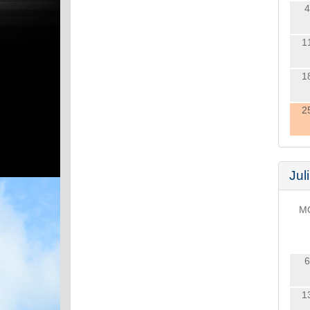
4
1
1
2
Juli
M
6
1