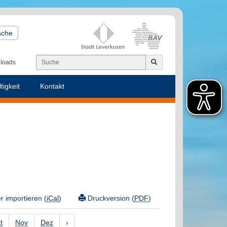
ache
loads
tigkeit
Kontakt
 importieren (
iCal
)
Druckversion (
PDF
)
t
Nov
Dez
›