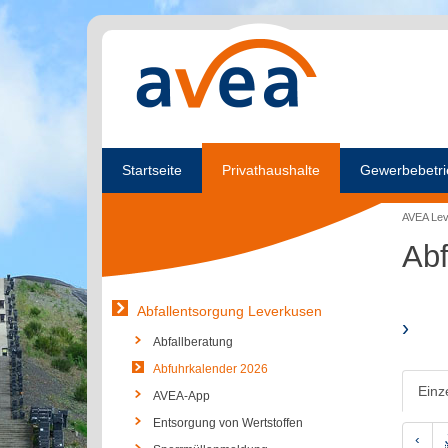
Startseite
Privathaushalte
Gewerbebetri
AVEA Le
Abf
Abfallentsorgung Leverkusen
›
Abfallberatung
Abfuhrkalender 2026
Einz
AVEA-App
Entsorgung von Wertstoffen
‹