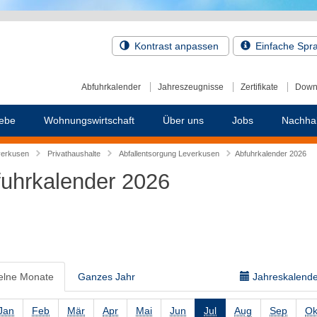
Kontrast anpassen
Einfache Spr
Abfuhrkalender
Jahreszeugnisse
Zertifikate
Down
ebe
Wohnungswirtschaft
Über uns
Jobs
Nachhal
verkusen
Privathaushalte
Abfallentsorgung Leverkusen
Abfuhrkalender 2026
uhrkalender 2026
elne Monate
Ganzes Jahr
Jahreskalender
Jan
Feb
Mär
Apr
Mai
Jun
Jul
Aug
Sep
Ok