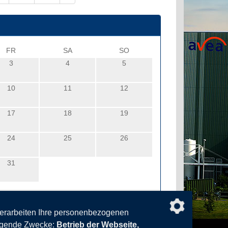
FR
SA
SO
3
4
5
10
11
12
17
18
19
24
25
26
31
verarbeiten Ihre personenbezogenen
olgende Zwecke:
Betrieb der Webseite,