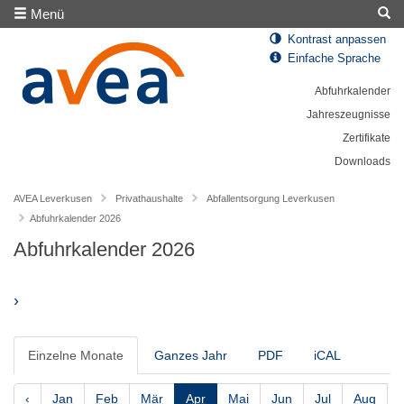
Menü
Kontrast anpassen
Einfache Sprache
Abfuhrkalender
Jahreszeugnisse
Zertifikate
Downloads
AVEA Leverkusen
Privathaushalte
Abfallentsorgung Leverkusen
Abfuhrkalender 2026
Abfuhrkalender 2026
›
Einzelne Monate
Ganzes Jahr
PDF
iCAL
‹
Jan
Feb
Mär
Apr
Mai
Jun
Jul
Aug