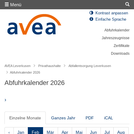
Menü
Kontrast anpassen
Einfache Sprache
Abfuhrkalender
Jahreszeugnisse
Zertifikate
Downloads
AVEA Leverkusen
Privathaushalte
Abfallentsorgung Leverkusen
Abfuhrkalender 2026
Abfuhrkalender 2026
›
Einzelne Monate
Ganzes Jahr
PDF
iCAL
‹
Jan
Feb
Mär
Apr
Mai
Jun
Jul
Aug