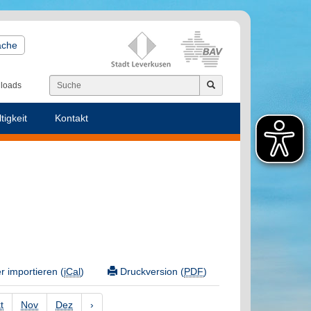
ache
loads
tigkeit
Kontakt
 importieren (
iCal
)
Druckversion (
PDF
)
t
Nov
Dez
›