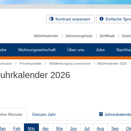
Kontrast anpassen
Einfache Spr
Abfuhrkalender
Jahreszeugnisse
Zertifikate
Down
ebe
Wohnungswirtschaft
Über uns
Jobs
Nachhal
verkusen
Privathaushalte
Abfallentsorgung Leverkusen
Abfuhrkalender 2026
uhrkalender 2026
elne Monate
Ganzes Jahr
Jahreskalender
Jan
Feb
Mär
Apr
Mai
Jun
Jul
Aug
Sep
Ok