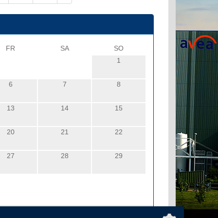
FR
SA
SO
1
6
7
8
13
14
15
20
21
22
27
28
29