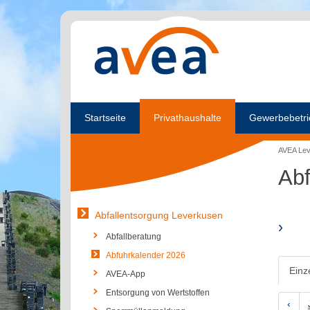
Startseite
Privathaushalte
Gewerbebetri
AVEA Le
Abf
Abfallentsorgung Leverkusen
›
Abfallberatung
Abfuhrkalender 2026
Einz
AVEA-App
Entsorgung von Wertstoffen
‹