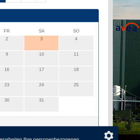
FR
SA
SO
2
3
4
9
10
11
16
17
18
23
24
25
30
31
verarbeiten Ihre personenbezogenen