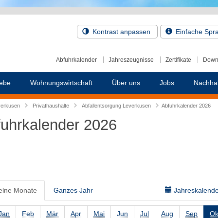
Kontrast anpassen
Einfache Spr
Abfuhrkalender
Jahreszeugnisse
Zertifikate
Down
ebe
Wohnungswirtschaft
Über uns
Jobs
Nachhal
verkusen
Privathaushalte
Abfallentsorgung Leverkusen
Abfuhrkalender 2026
uhrkalender 2026
elne Monate
Ganzes Jahr
Jahreskalender
Jan
Feb
Mär
Apr
Mai
Jun
Jul
Aug
Sep
Ok