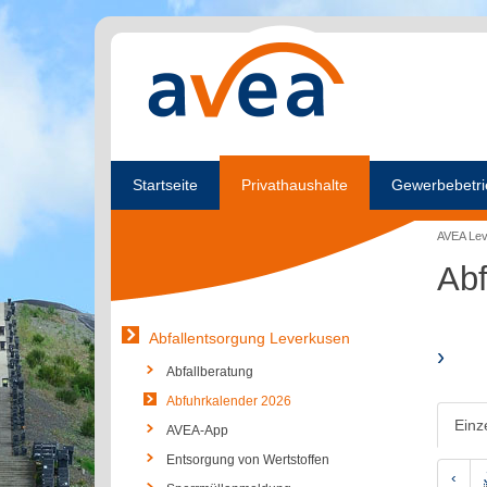
Startseite
Privathaushalte
Gewerbebetri
AVEA Le
Abf
Abfallentsorgung Leverkusen
›
Abfallberatung
Abfuhrkalender 2026
Einz
AVEA-App
Entsorgung von Wertstoffen
‹