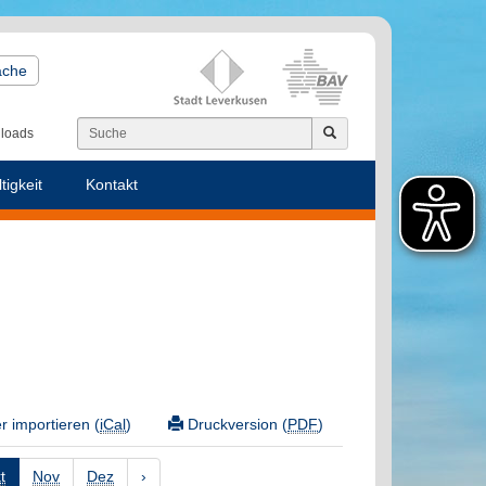
ache
loads
tigkeit
Kontakt
 importieren (
iCal
)
Druckversion (
PDF
)
t
Nov
Dez
›