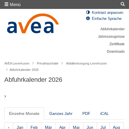
Menü
Kontrast anpassen
Einfache Sprache
Abfuhrkalender
Jahreszeugnisse
Zertifikate
Downloads
AVEA Leverkusen
Privathaushalte
Abfallentsorgung Leverkusen
Abfuhrkalender 2026
Abfuhrkalender 2026
›
Einzelne Monate
Ganzes Jahr
PDF
iCAL
‹
Jan
Feb
Mär
Apr
Mai
Jun
Jul
Aug