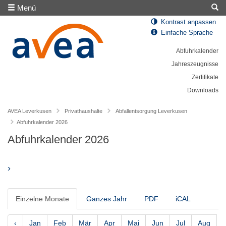
Menü
Kontrast anpassen
Einfache Sprache
Abfuhrkalender
Jahreszeugnisse
Zertifikate
Downloads
AVEA Leverkusen
Privathaushalte
Abfallentsorgung Leverkusen
Abfuhrkalender 2026
Abfuhrkalender 2026
›
Einzelne Monate
Ganzes Jahr
PDF
iCAL
‹
Jan
Feb
Mär
Apr
Mai
Jun
Jul
Aug