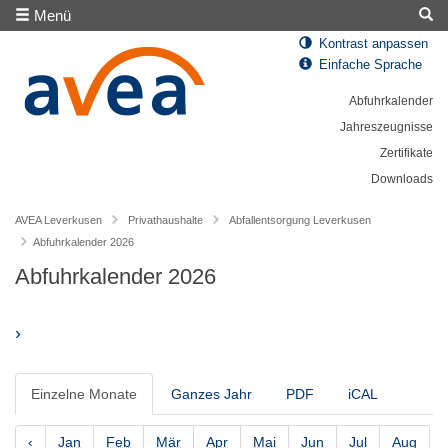
Menü
Kontrast anpassen
Einfache Sprache
Abfuhrkalender
Jahreszeugnisse
Zertifikate
Downloads
AVEA Leverkusen
Privathaushalte
Abfallentsorgung Leverkusen
Abfuhrkalender 2026
Abfuhrkalender 2026
›
Einzelne Monate
Ganzes Jahr
PDF
iCAL
‹
Jan
Feb
Mär
Apr
Mai
Jun
Jul
Aug