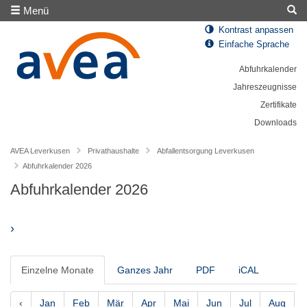
Menü
Kontrast anpassen
Einfache Sprache
Abfuhrkalender
Jahreszeugnisse
Zertifikate
Downloads
AVEA Leverkusen
Privathaushalte
Abfallentsorgung Leverkusen
Abfuhrkalender 2026
Abfuhrkalender 2026
›
Einzelne Monate
Ganzes Jahr
PDF
iCAL
‹
Jan
Feb
Mär
Apr
Mai
Jun
Jul
Aug