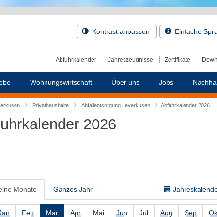
Kontrast anpassen
Einfache Spr
Abfuhrkalender
Jahreszeugnisse
Zertifikate
Down
ebe
Wohnungswirtschaft
Über uns
Jobs
Nachhal
verkusen
Privathaushalte
Abfallentsorgung Leverkusen
Abfuhrkalender 2026
uhrkalender 2026
elne Monate
Ganzes Jahr
Jahreskalender
Jan
Feb
Mär
Apr
Mai
Jun
Jul
Aug
Sep
Ok