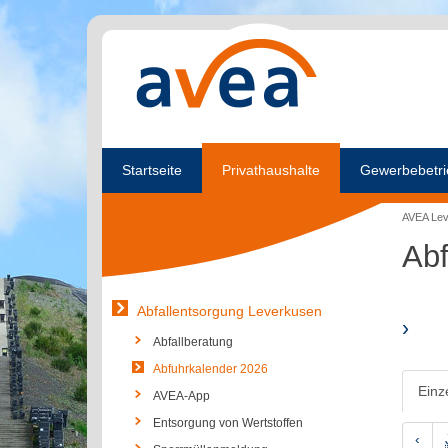
Startseite
Privathaushalte
Gewerbebetri
AVEA Le
Abf
Abfallentsorgung Leverkusen
›
Abfallberatung
Abfuhrkalender 2026
Einz
AVEA-App
Entsorgung von Wertstoffen
‹