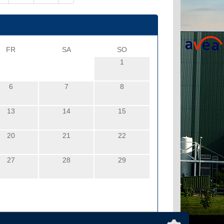
FR
SA
SO
1
6
7
8
13
14
15
20
21
22
27
28
29