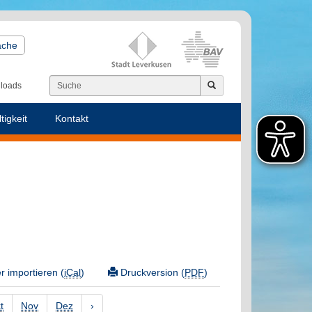
ache
loads
tigkeit
Kontakt
 importieren (
iCal
)
Druckversion (
PDF
)
t
Nov
Dez
›