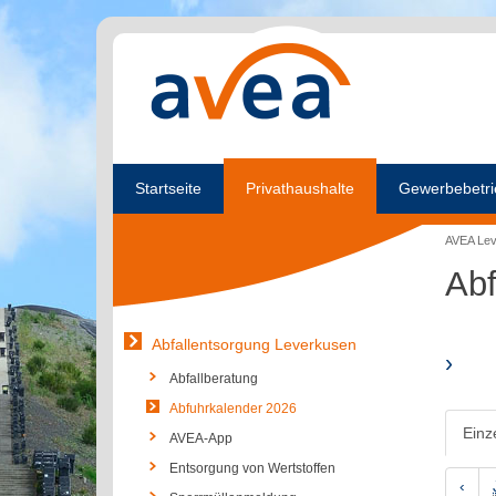
Startseite
Privathaushalte
Gewerbebetri
AVEA Le
Abf
Abfallentsorgung Leverkusen
›
Abfallberatung
Abfuhrkalender 2026
Einz
AVEA-App
Entsorgung von Wertstoffen
‹