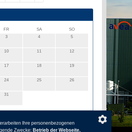
FR
SA
SO
3
4
5
10
11
12
17
18
19
24
25
26
31
verarbeiten Ihre personenbezogenen
olgende Zwecke:
Betrieb der Webseite,