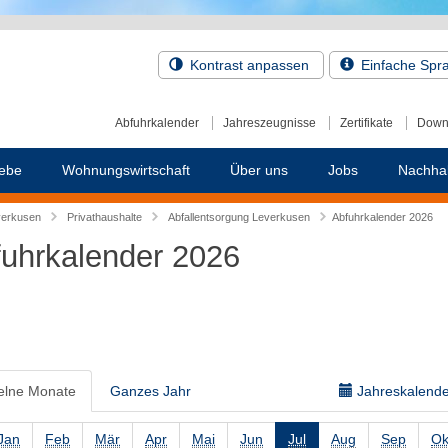
Kontrast anpassen
Einfache Spr
Abfuhrkalender
Jahreszeugnisse
Zertifikate
Down
ebe
Wohnungswirtschaft
Über uns
Jobs
Nachhal
verkusen
Privathaushalte
Abfallentsorgung Leverkusen
Abfuhrkalender 2026
uhrkalender 2026
elne Monate
Ganzes Jahr
Jahreskalender
Jan
Feb
Mär
Apr
Mai
Jun
Jul
Aug
Sep
Ok