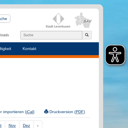
ache
loads
tigkeit
Kontakt
 importieren (
iCal
)
Druckversion (
PDF
)
t
Nov
Dez
›