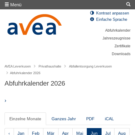
Menü
Kontrast anpassen
Einfache Sprache
Abfuhrkalender
Jahreszeugnisse
Zertifikate
Downloads
AVEA Leverkusen
Privathaushalte
Abfallentsorgung Leverkusen
Abfuhrkalender 2026
Abfuhrkalender 2026
›
Einzelne Monate
Ganzes Jahr
PDF
iCAL
‹
Jan
Feb
Mär
Apr
Mai
Jun
Jul
Aug