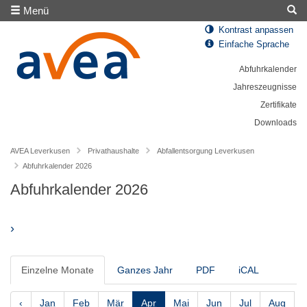
Menü
Kontrast anpassen
Einfache Sprache
Abfuhrkalender
Jahreszeugnisse
Zertifikate
Downloads
AVEA Leverkusen
Privathaushalte
Abfallentsorgung Leverkusen
Abfuhrkalender 2026
Abfuhrkalender 2026
›
Einzelne Monate
Ganzes Jahr
PDF
iCAL
‹
Jan
Feb
Mär
Apr
Mai
Jun
Jul
Aug