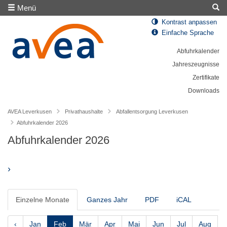
Menü
Kontrast anpassen
Einfache Sprache
Abfuhrkalender
Jahreszeugnisse
Zertifikate
Downloads
AVEA Leverkusen
Privathaushalte
Abfallentsorgung Leverkusen
Abfuhrkalender 2026
Abfuhrkalender 2026
›
Einzelne Monate
Ganzes Jahr
PDF
iCAL
‹
Jan
Feb
Mär
Apr
Mai
Jun
Jul
Aug