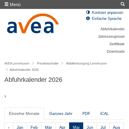
Menü
Kontrast anpassen
Einfache Sprache
Abfuhrkalender
Jahreszeugnisse
Zertifikate
Downloads
AVEA Leverkusen
Privathaushalte
Abfallentsorgung Leverkusen
Abfuhrkalender 2026
Abfuhrkalender 2026
›
Einzelne Monate
Ganzes Jahr
PDF
iCAL
‹
Jan
Feb
Mär
Apr
Mai
Jun
Jul
Aug