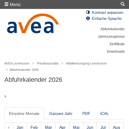
Menü
Kontrast anpassen
Einfache Sprache
Abfuhrkalender
Jahreszeugnisse
Zertifikate
Downloads
AVEA Leverkusen
Privathaushalte
Abfallentsorgung Leverkusen
Abfuhrkalender 2026
Abfuhrkalender 2026
›
Einzelne Monate
Ganzes Jahr
PDF
iCAL
‹
Jan
Feb
Mär
Apr
Mai
Jun
Jul
Aug