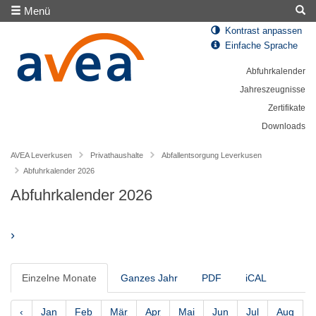
Menü
Kontrast anpassen
Einfache Sprache
Abfuhrkalender
Jahreszeugnisse
Zertifikate
Downloads
AVEA Leverkusen
Privathaushalte
Abfallentsorgung Leverkusen
Abfuhrkalender 2026
Abfuhrkalender 2026
›
Einzelne Monate
Ganzes Jahr
PDF
iCAL
‹
Jan
Feb
Mär
Apr
Mai
Jun
Jul
Aug