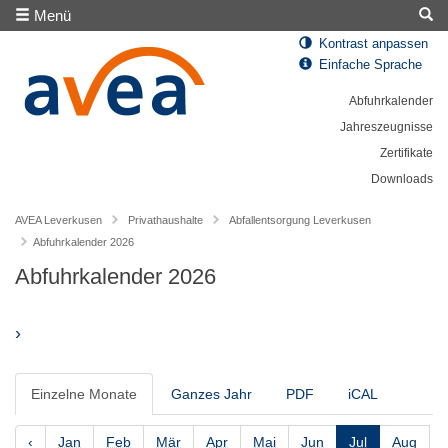
Menü
Kontrast anpassen
Einfache Sprache
Abfuhrkalender
Jahreszeugnisse
Zertifikate
Downloads
AVEA Leverkusen
Privathaushalte
Abfallentsorgung Leverkusen
Abfuhrkalender 2026
Abfuhrkalender 2026
›
Einzelne Monate
Ganzes Jahr
PDF
iCAL
‹
Jan
Feb
Mär
Apr
Mai
Jun
Jul
Aug