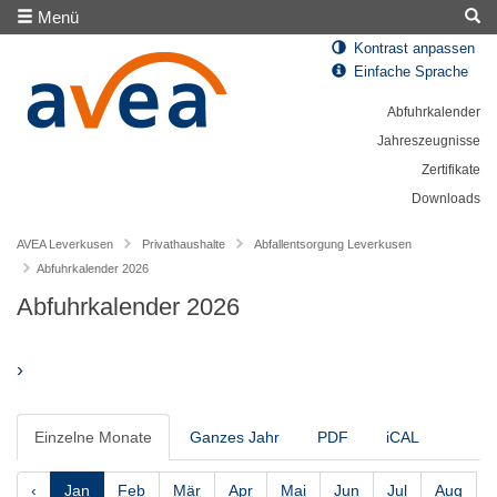
Menü
Kontrast anpassen
Einfache Sprache
Abfuhrkalender
Jahreszeugnisse
Zertifikate
Downloads
AVEA Leverkusen
Privathaushalte
Abfallentsorgung Leverkusen
Abfuhrkalender 2026
Abfuhrkalender 2026
›
Einzelne Monate
Ganzes Jahr
PDF
iCAL
‹
Jan
Feb
Mär
Apr
Mai
Jun
Jul
Aug