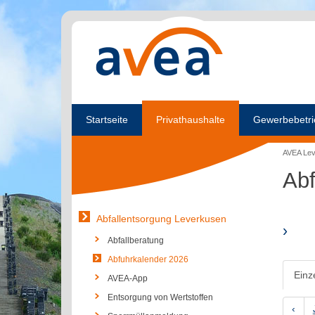
Startseite
Privathaushalte
Gewerbebetri
AVEA Le
Abf
Abfallentsorgung Leverkusen
›
Abfallberatung
Abfuhrkalender 2026
Einz
AVEA-App
Entsorgung von Wertstoffen
‹