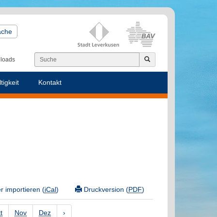
ache
loads
tigkeit
Kontakt
 importieren (
iCal
)
Druckversion (
PDF
)
t
Nov
Dez
›