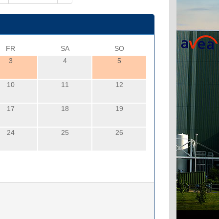
FR
SA
SO
3
4
5
10
11
12
17
18
19
24
25
26