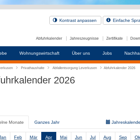
Kontrast anpassen
Einfache Spr
Abfuhrkalender
Jahreszeugnisse
Zertifikate
Down
ebe
Wohnungswirtschaft
Über uns
Jobs
Nachhal
verkusen
Privathaushalte
Abfallentsorgung Leverkusen
Abfuhrkalender 2026
uhrkalender 2026
elne Monate
Ganzes Jahr
Jahreskalender
Jan
Feb
Mär
Apr
Mai
Jun
Jul
Aug
Sep
Ok