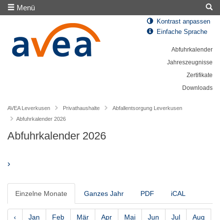
Menü
Kontrast anpassen
Einfache Sprache
Abfuhrkalender
Jahreszeugnisse
Zertifikate
Downloads
AVEA Leverkusen
Privathaushalte
Abfallentsorgung Leverkusen
Abfuhrkalender 2026
Abfuhrkalender 2026
›
Einzelne Monate
Ganzes Jahr
PDF
iCAL
‹
Jan
Feb
Mär
Apr
Mai
Jun
Jul
Aug