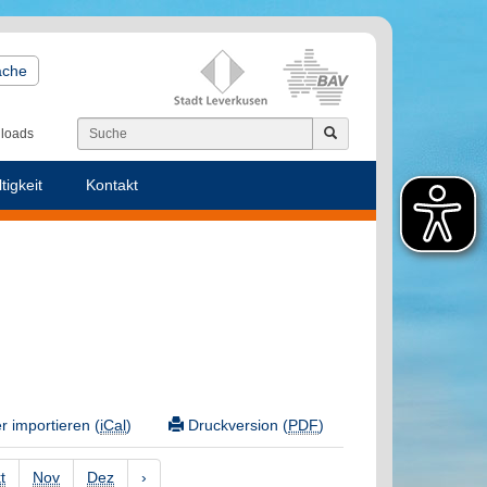
ache
loads
tigkeit
Kontakt
 importieren (
iCal
)
Druckversion (
PDF
)
t
Nov
Dez
›