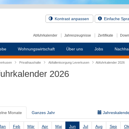
Kontrast anpassen
Einfache Spr
Abfuhrkalender
Jahreszeugnisse
Zertifikate
Down
ebe
Wohnungswirtschaft
Über uns
Jobs
Nachhal
verkusen
Privathaushalte
Abfallentsorgung Leverkusen
Abfuhrkalender 2026
uhrkalender 2026
elne Monate
Ganzes Jahr
Jahreskalender
Jan
Feb
Mär
Apr
Mai
Jun
Jul
Aug
Sep
Ok