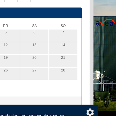
FR
SA
SO
5
6
7
12
13
14
19
20
21
26
27
28
verarbeiten Ihre personenbezogenen