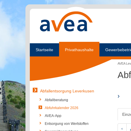
Startseite
Privathaushalte
Gewerbebetri
AVEA Le
Abf
Abfallentsorgung Leverkusen
›
Abfallberatung
Abfuhrkalender 2026
Einz
AVEA-App
Entsorgung von Wertstoffen
‹