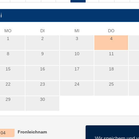
i
MO
DI
MI
DO
1
2
3
4
8
9
10
11
15
16
17
18
22
23
24
25
29
30
Fronleichnam
04
Wir speichern und 